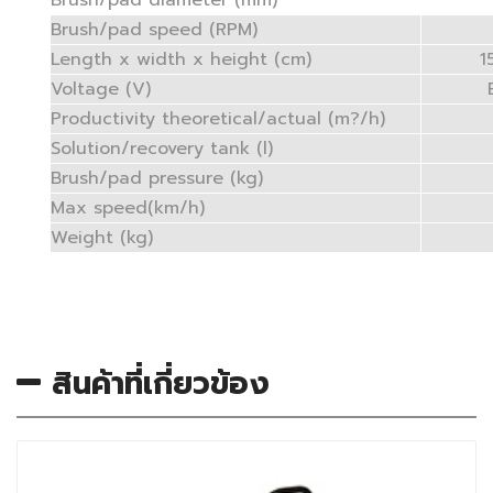
Brush/pad diameter (mm)
Brush/pad speed (RPM)
Length x width x height (cm)
1
Voltage (V)
Productivity theoretical/actual (m?/h)
Solution/recovery tank (l)
Brush/pad pressure (kg)
Max speed(km/h)
Weight (kg)
สินค้าที่เกี่ยวข้อง