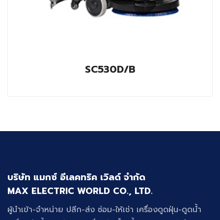
SC530D/B
บริษัท แมกซ์ อีเลคทริค เวิลด์ จำกัด
MAX ELECTRIC WORLD CO., LTD.
ผู้นำเข้า-จำหน่าย ปลีก-ส่ง ซ่อม-ให้เช่า เครื่องดูดฝุ่น-ดูดน้ำ