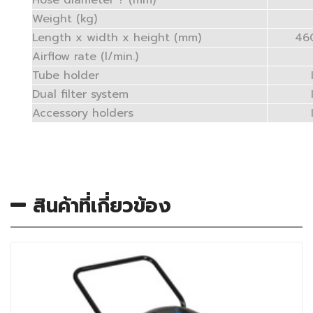
Hose diameter ? (mm)
Weight (kg)
Length x width x height (mm)
46
Airflow rate (l/min.)
Tube holder
Dual filter system
Accessory holders
สินค้าที่เกี่ยวข้อง